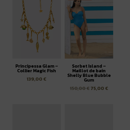
Principessa Glam –
Sorbet Island –
Collier Magic Fish
Maillot de bain
Shelly Blue Bubble
139,00
€
Gum
Le
Le
150,00
€
75,00
€
prix
prix
initial
actuel
était :
est :
150,00 €.
75,00 €.