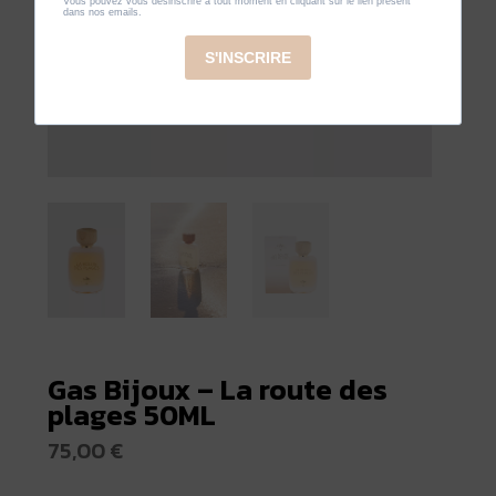
Gas Bijoux – La route des
plages 50ML
75,00
€