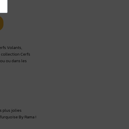
erfs Volants,
 collection Cerfs
cou ou dans les
s plus jolies
 Turquoise By Rama !