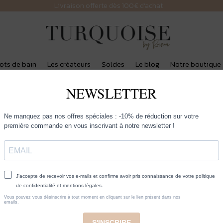
Livraison offerte dès 100€ d’achat
lots de bain
Les créateurs
Soldes
Le blog
Notre boutique
Inoui Editions – 
Volants
85,00
€
taille
couleur