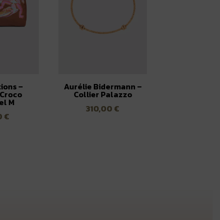
tions –
Aurélie Bidermann –
 Croco
Collier Palazzo
el M
310,00
€
0
€