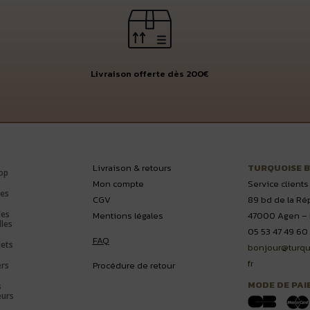
Livraison offerte dès 200€
Livraison & retours
TURQUOISE 
op
Mon compte
Service clients
es
CGV
89 bd de la Ré
les
Mentions légales
47000 Agen – 
lles
05 53 47 49 60
FAQ
lets
bonjour@turqu
fr
Procédure de retour
ers
MODE DE PAI
s
eurs