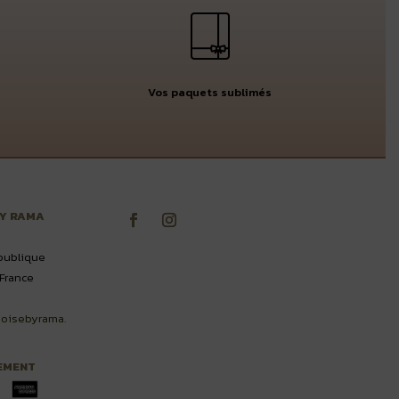
Vos paquets sublimés
BY RAMA
publique
France
oisebyrama.
EMENT