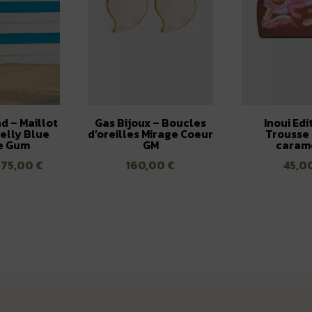
d – Maillot
Gas Bijoux – Boucles
Inoui Edi
elly Blue
d’oreilles Mirage Coeur
Trousse
e Gum
GM
caram
Le
Le
75,00
€
160,00
€
45,0
prix
prix
initial
actuel
était :
est :
150,00 €.
75,00 €.