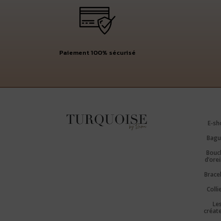
Paiement 100% sécurisé
E-sh
Bagu
Bouc
d’orei
Brace
Colli
Le
créat