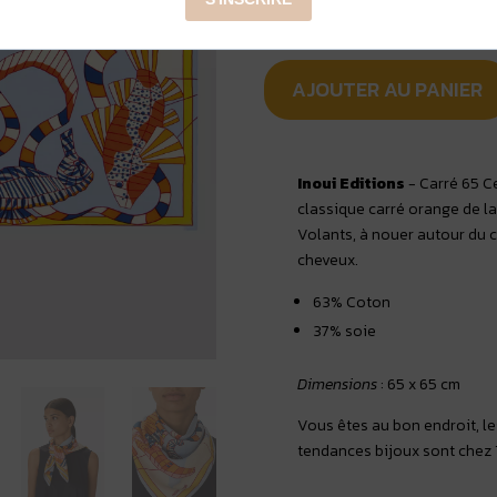
AJOUTER AU PANIER
Inoui Editions
- Carré 65 C
classique carré orange de la
Volants, à nouer autour du 
cheveux.
63% Coton
37% soie
Dimensions
:
65 x 65 cm
Vous êtes au bon endroit, le
tendances bijoux sont chez