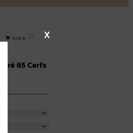
X
0,00
€
Carré 65 Cerfs