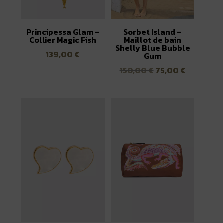
Principessa Glam –
Sorbet Island –
Collier Magic Fish
Maillot de bain
Shelly Blue Bubble
139,00
€
Gum
Le
Le
150,00
€
75,00
€
prix
prix
initial
actuel
était :
est :
150,00 €.
75,00 €.