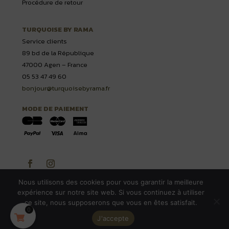
Procédure de retour
TURQUOISE BY RAMA
Service clients
89 bd de la République
47000 Agen – France
05 53 47 49 60
bonjour@turquoisebyrama.fr
MODE DE PAIEMENT
Nous utilisons des cookies pour vous garantir la meilleure
expérience sur notre site web. Si vous continuez à utiliser
2022- Turquoise by Rama – Tous droits réservés
ce site, nous supposerons que vous en êtes satisfait.
0
J'accepte