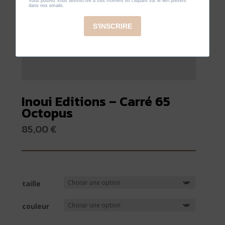
Inoui Editions – Carré 65
Octopus
85,00
€
taille
couleur