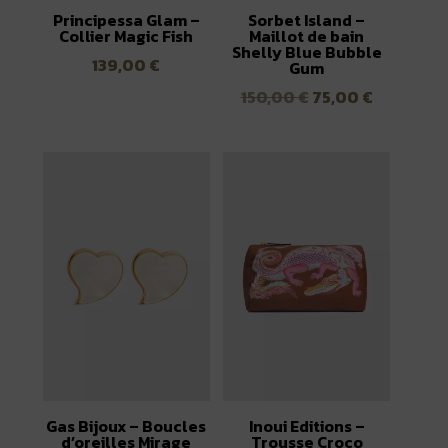
Principessa Glam –
Sorbet Island –
Collier Magic Fish
Maillot de bain
Shelly Blue Bubble
139,00
€
Gum
Le
Le
150,00
€
75,00
€
prix
prix
initial
actuel
était :
est :
150,00 €.
75,00 €.
Gas Bijoux – Boucles
Inoui Editions –
d’oreilles Mirage
Trousse Croco