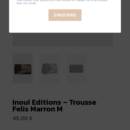
Inoui Editions – Trousse
Felis Marron M
45,00
€