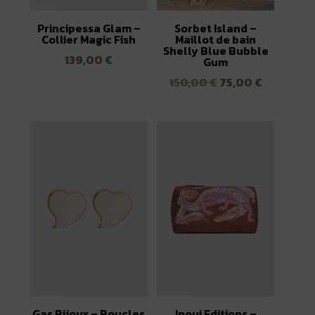
Principessa Glam –
Sorbet Island –
Collier Magic Fish
Maillot de bain
Shelly Blue Bubble
139,00
€
Gum
Le
Le
150,00
€
75,00
€
prix
prix
initial
actuel
était :
est :
150,00 €.
75,00 €.
Gas Bijoux – Boucles
Inoui Editions –