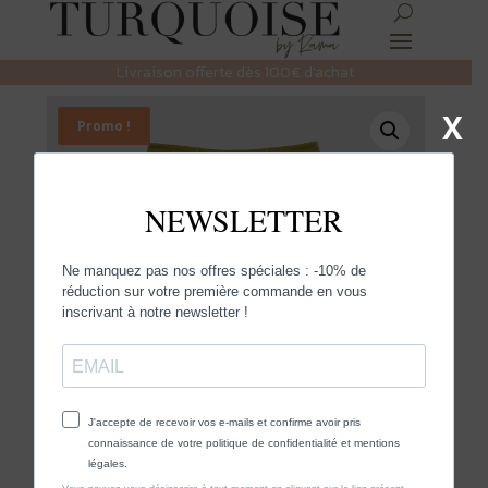
Livraison offerte dès 100€ d’achat
X
Promo !