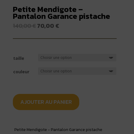
Petite Mendigote –
Pantalon Garance pistache
Le
Le
140,00
€
70,00
€
prix
prix
initial
actuel
était :
est :
140,00 €.
70,00 €.
taille
couleur
AJOUTER AU PANIER
Petite Mendigote - Pantalon Garance pistache