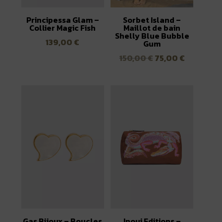
Principessa Glam –
Sorbet Island –
Collier Magic Fish
Maillot de bain
Shelly Blue Bubble
139,00
€
Gum
Le
Le
150,00
€
75,00
€
prix
prix
initial
actuel
était :
est :
150,00 €.
75,00 €.
Gas Bijoux – Boucles
Inoui Editions –