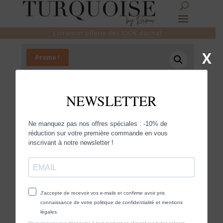
Livraison offerte dès 100€ d’achat
X
Promo !