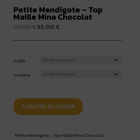
Petite Mendigote – Top
Maille Mina Chocolat
Le
Le
110,00
€
55,00
€
prix
prix
initial
actuel
était :
est :
110,00 €.
55,00 €.
taille
couleur
AJOUTER AU PANIER
Petite Mendigote - Top Maille Mina Chocolat