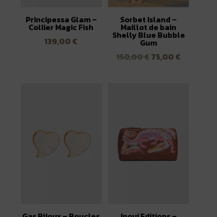
Principessa Glam –
Sorbet Island –
Collier Magic Fish
Maillot de bain
Shelly Blue Bubble
139,00
€
Gum
Le
Le
150,00
€
75,00
€
prix
prix
initial
actuel
était :
est :
150,00 €.
75,00 €.
Gas Bijoux – Boucles
Inoui Editions –