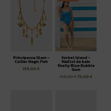
Principessa Glam –
Sorbet Island –
Collier Magic Fish
Maillot de bain
Shelly Blue Bubble
139,00
€
Gum
Le
Le
150,00
€
75,00
€
prix
prix
initial
actuel
était :
est :
150,00 €.
75,00 €.