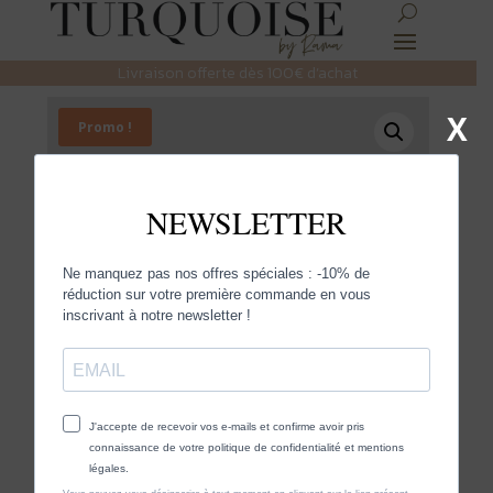
Livraison offerte dès 100€ d’achat
X
Promo !