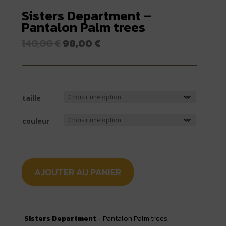
Sisters Department –
Pantalon Palm trees
Le
Le
140,00
€
98,00
€
prix
prix
initial
actuel
était :
est :
140,00 €.
98,00 €.
taille
couleur
AJOUTER AU PANIER
Sisters Department
- Pantalon Palm trees,