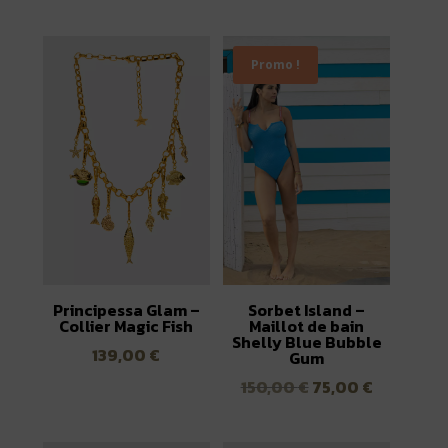
Promo !
Principessa Glam –
Sorbet Island –
Collier Magic Fish
Maillot de bain
Shelly Blue Bubble
139,00
€
Gum
Le
Le
150,00
€
75,00
€
prix
prix
initial
actuel