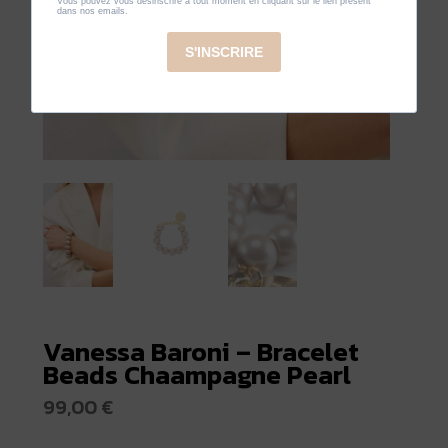
Vanessa Baroni – Bracelet
Beads Chaampagne Pearl
99,00
€