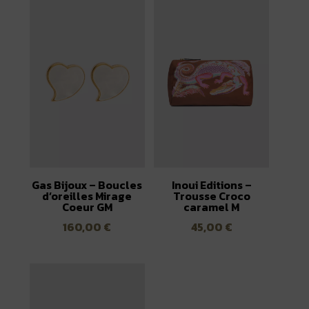
était :
est :
150,00 €.
75,00 €.
Gas Bijoux – Boucles
Inoui Editions –
d’oreilles Mirage
Trousse Croco
Coeur GM
caramel M
160,00
€
45,00
€