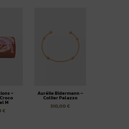
tions –
Aurélie Bidermann –
 Croco
Collier Palazzo
el M
310,00
€
0
€