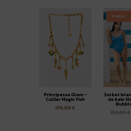
Promo !
Principessa Glam –
Sorbet Islan
Collier Magic Fish
de bain Sh
Bubbl
139,00
€
150,00
€