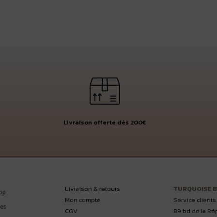
était :
est :
150,00 €.
75,00 €.
Livraison offerte dès 200€
Livraison & retours
TURQUOISE 
op
Mon compte
Service clients
es
CGV
89 bd de la Ré