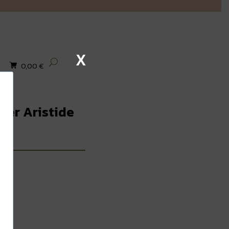
X
0,00
€
lier Aristide