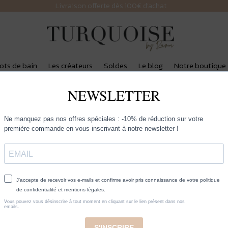
Livraison offerte dès 100€ d’achat
lots de bain
Les créateurs
Soldes
Le blog
Notre boutique
Hypso Paris – Col
145,00
€
AJOUTER AU PANIER