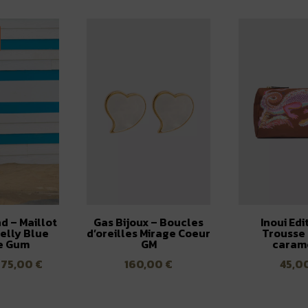
d – Maillot
Gas Bijoux – Boucles
Inoui Edi
elly Blue
d’oreilles Mirage Coeur
Trousse
e Gum
GM
caram
Le
Le
75,00
€
160,00
€
45,0
prix
prix
initial
actuel