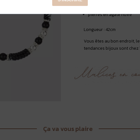
Hypso Paris
- Collier Arist
pierres en agate noire
Longueur : 42cm
Vous êtes au bon endroit, le
tendances bijoux sont chez
Ça va vous plaire