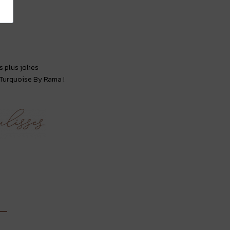
ide
s plus jolies
 Turquoise By Rama !