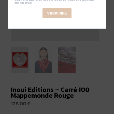
Inoui Editions – Carré 100
Mappemonde Rouge
128,00
€