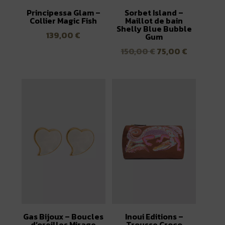
Principessa Glam –
Sorbet Island –
Collier Magic Fish
Maillot de bain
Shelly Blue Bubble
139,00
€
Gum
Le
Le
150,00
€
75,00
€
prix
prix
initial
actuel
était :
est :
150,00 €.
75,00 €.
Gas Bijoux – Boucles
Inoui Editions –
d’oreilles Mirage
Trousse Croco