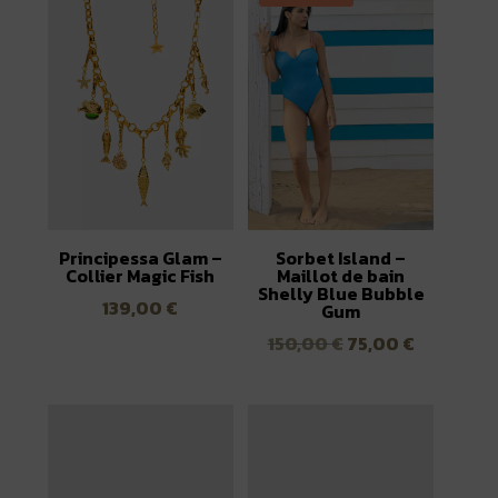
Principessa Glam –
Sorbet Island –
Collier Magic Fish
Maillot de bain
Shelly Blue Bubble
139,00
€
Gum
Le
Le
150,00
€
75,00
€
prix
prix
initial
actuel
était :
est :
150,00 €.
75,00 €.