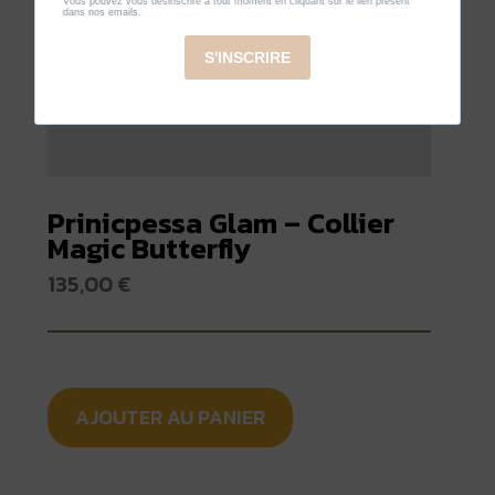
Prinicpessa Glam – Collier
Magic Butterfly
135,00
€
AJOUTER AU PANIER