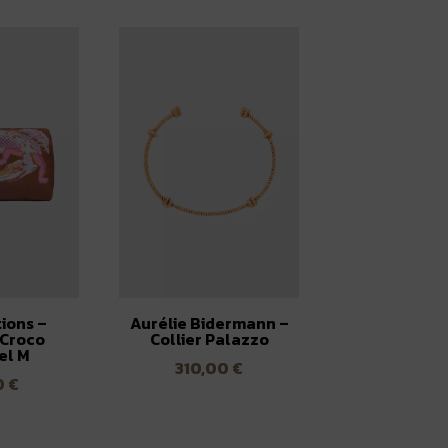
tions –
Aurélie Bidermann –
 Croco
Collier Palazzo
el M
310,00
€
0
€