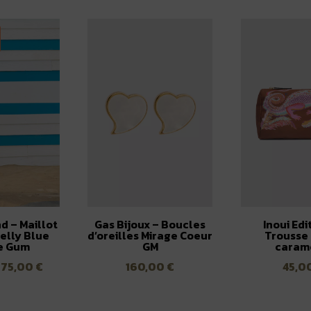
d – Maillot
Gas Bijoux – Boucles
Inoui Edi
elly Blue
d’oreilles Mirage Coeur
Trousse
e Gum
GM
caram
Le
Le
75,00
€
160,00
€
45,0
prix
prix
initial
actuel