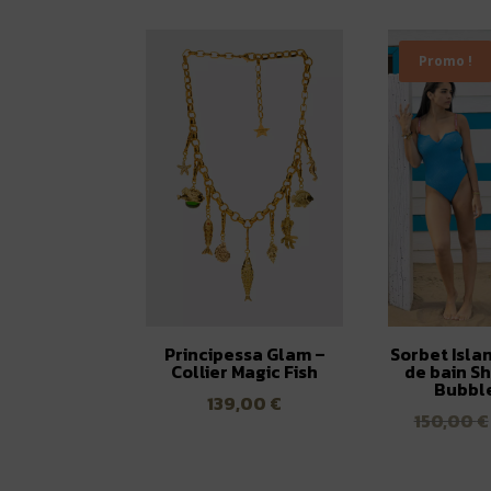
Promo !
Principessa Glam –
Sorbet Islan
Collier Magic Fish
de bain Sh
Bubbl
139,00
€
150,00
€