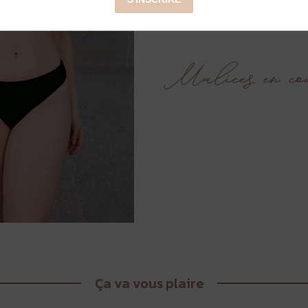
Sorbet Island - Bikini Aqua l
Ça va vous plaire