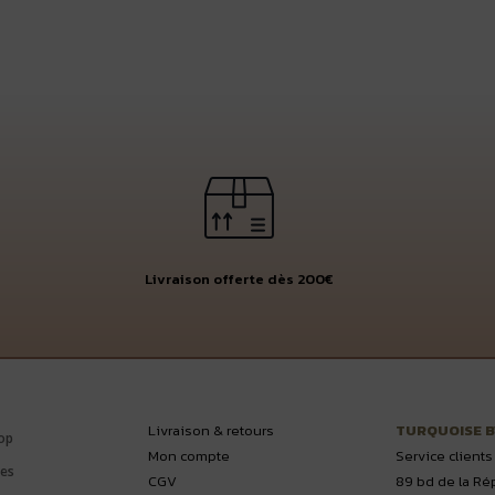
était :
est :
150,00 €.
75,00 €.
Livraison offerte dès 200€
Livraison & retours
TURQUOISE 
op
Mon compte
Service clients
es
CGV
89 bd de la Ré